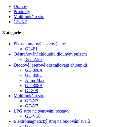
Domov
Produkty
Multifunkční stroj
GE-N7
Kategorie
Pikosekundový laserový stroj
GL-P1
Odstraňování chloupků dlouhým pulzem
ＧL-Alex
Diodové laserové odstraňování chloupků
GL-808A
GL-808C
Alma-Max
GL-808B
GL808
Multifunkční stroj
GE-N3
GE-N7
LPG stroj na tvarování postavy
GL-V10
Elektromagnetický stroj na budování svalů
GL-C1