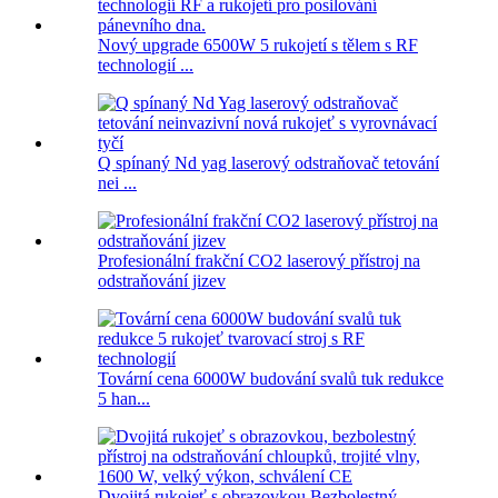
Nový upgrade 6500W 5 rukojetí s tělem s RF
technologií ...
Q spínaný Nd yag laserový odstraňovač tetování
nei ...
Profesionální frakční CO2 laserový přístroj na
odstraňování jizev
Tovární cena 6000W budování svalů tuk redukce
5 han...
Dvojitá rukojeť s obrazovkou Bezbolestný