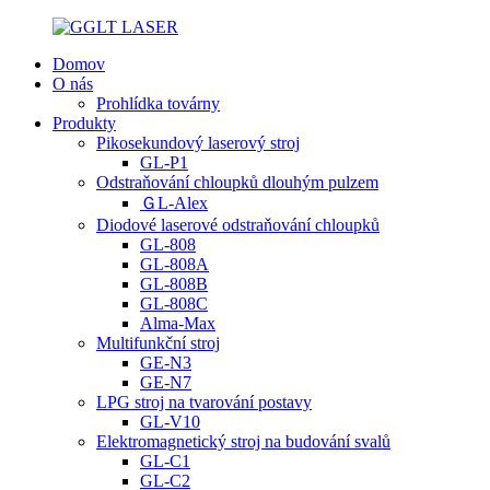
Domov
O nás
Prohlídka továrny
Produkty
Pikosekundový laserový stroj
GL-P1
Odstraňování chloupků dlouhým pulzem
ＧL-Alex
Diodové laserové odstraňování chloupků
GL-808
GL-808A
GL-808B
GL-808C
Alma-Max
Multifunkční stroj
GE-N3
GE-N7
LPG stroj na tvarování postavy
GL-V10
Elektromagnetický stroj na budování svalů
GL-C1
GL-C2