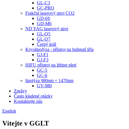
GL-C3
GC-PRO
Frakční laserový stroj CO2
GD-6S
GD-M6
ND YAG laserový stroj
GL-Q5
GL-Q7
Černý král
Kryolipolýza - přístroj na hubnutí těla
GJ-F1
GJ-F3
HIFU přístroj na lifting pleti
GC-5
GC-6
lipolýza 980nm + 1470nm
GV-980
Zprávy
Často kladené otázky
Kontaktujte nás
English
Vítejte v GGLT