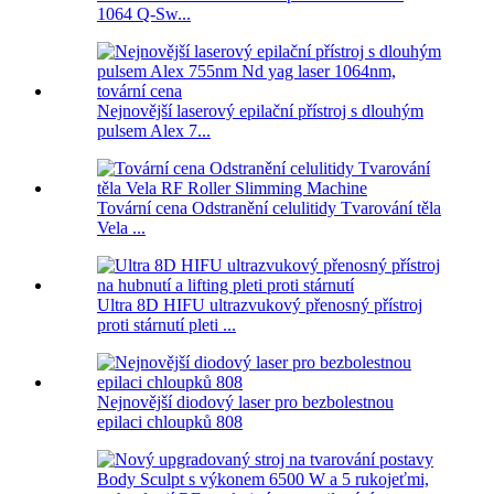
1064 Q-Sw...
Nejnovější laserový epilační přístroj s dlouhým
pulsem Alex 7...
Tovární cena Odstranění celulitidy Tvarování těla
Vela ...
Ultra 8D HIFU ultrazvukový přenosný přístroj
proti stárnutí pleti ...
Nejnovější diodový laser pro bezbolestnou
epilaci chloupků 808