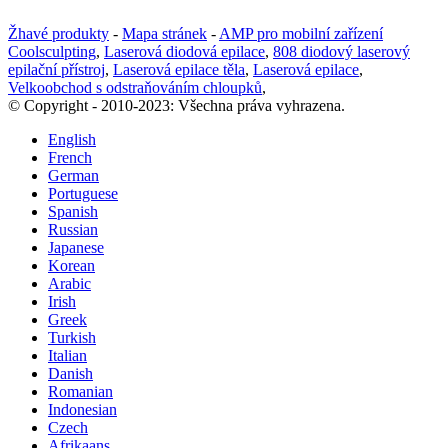
Žhavé produkty
-
Mapa stránek
-
AMP pro mobilní zařízení
Coolsculpting
,
Laserová diodová epilace
,
808 diodový laserový
epilační přístroj
,
Laserová epilace těla
,
Laserová epilace
,
Velkoobchod s odstraňováním chloupků
,
© Copyright - 2010-2023: Všechna práva vyhrazena.
English
French
German
Portuguese
Spanish
Russian
Japanese
Korean
Arabic
Irish
Greek
Turkish
Italian
Danish
Romanian
Indonesian
Czech
Afrikaans