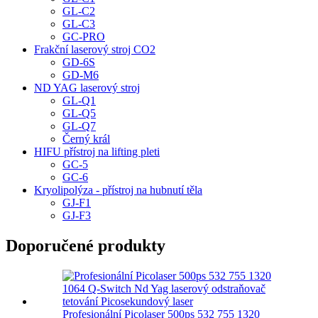
GL-C2
GL-C3
GC-PRO
Frakční laserový stroj CO2
GD-6S
GD-M6
ND YAG laserový stroj
GL-Q1
GL-Q5
GL-Q7
Černý král
HIFU přístroj na lifting pleti
GC-5
GC-6
Kryolipolýza - přístroj na hubnutí těla
GJ-F1
GJ-F3
Doporučené produkty
Profesionální Picolaser 500ps 532 755 1320